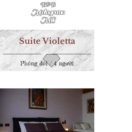
B&B
Melograno
MC
Suite Violetta
Phòng đôi / 4 người