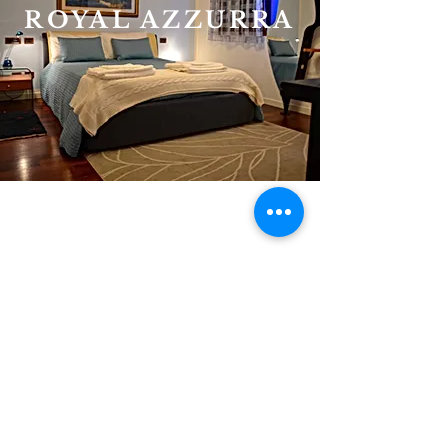
ROYAL AZZURRA
CÁC PHÒNG
KHÁC
B&B MELOGRANO MC
Boutique Hotel tại Padova
Via Boscato 25/E Rubano,
Padova, 35030 - Ý