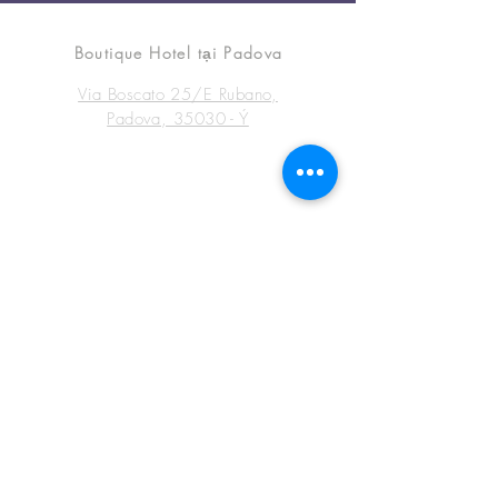
B&B MELOGRANO MC
Boutique Hotel tại Padova
Via Boscato 25/E Rubano,
Padova, 35030 - Ý
LIÊN HỆ
Padova Hotel
Điện thoại
(+39) 348-53-13-211
CIN