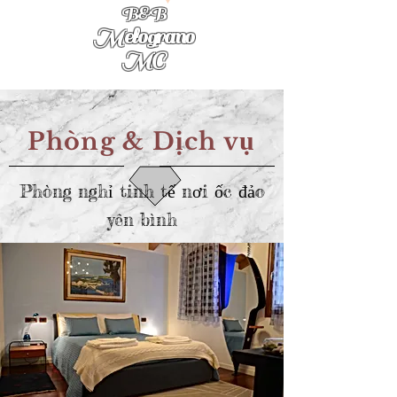
B&B
Melograno
MC
ị
ụ
Phòng & D
ch v
Phòng nghỉ tinh tế nơi ốc đảo
yên bình