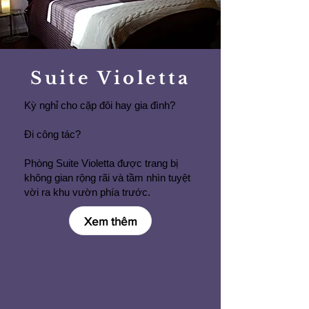
Suite Violetta
Kỳ nghỉ cho cặp đôi hay gia đình?
Đi công tác?
Phòng Suite Violetta được trang bị
không gian rộng rãi và tầm nhìn tuyệt
vời ra khu vườn phía trước.
Xem thêm